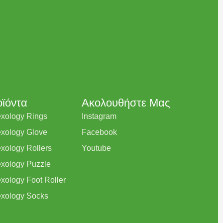
ϊόντα
Ακολουθήστε Μας
exology Rings
Instagram
exology Glove
Facebook
exology Rollers
Youtube
exology Puzzle
exology Foot Roller
exology Socks