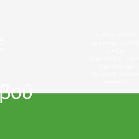
ε
Κλείσε το ραντεβού
σου για μια μοναδική
εμπειρία
ρεφλεξολογίας. Χάρισ
στον εαυτό σου
χαλάρωση, ευεξία κα
ανανέωση.
εβού