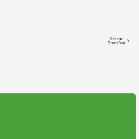
Κλείστε
Ραντεβού
ε
ι