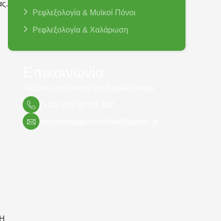
ας.
Ρεφλεξολογία & Μυϊκοί Πόνοι
Ρεφλεξολογία & Χαλάρωση
Επικοινωνία
Γνώρισε από κοντά την Ρεφλεξολογία.
(+30) 210 89 49 242
despoinapapavasiliou@yahoo.gr
 Η