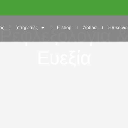
Δωρε
Ρεφλεξολογία 
ος
Υπηρεσίες
E-shop
Άρθρα
Επικοινω
Ευεξία