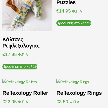
Puzzles
€
14.95
Φ.Π.Α
Προσθήκη στο καλάθι
Κάλτσες
Ρεφλεξολογίας
€
17.95
Φ.Π.Α
Προσθήκη στο καλάθι
Reflexology Roller
Reflexology Rings
€
22.95
€
3.50
Φ.Π.Α
Φ.Π.Α