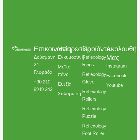
Επικοινωνία
Υπηρεσίες
Προϊόντα
Ακολουθήσ
Μας
Δούσμανη
Εγκυμοσύνη​
Reflexology
24
Rings
Instagram
Μυϊκοί
Γλυφάδα
πόνοι
Reflexology
Facebook
+30 210
Glove
Ευεξία
Youtube
8949 242
Reflexology
Χαλάρωση
Rollers
Reflexology
Puzzle
Reflexology
Foot Roller