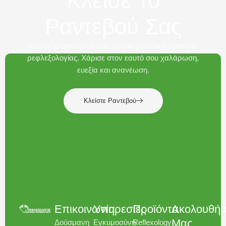
Κλείσε Το
Ραντεβού Σας
Κλείσε το ραντεβού σου για μια μοναδική εμπειρία
ρεφλεξολογίας. Χάρισε στον εαυτό σου χαλάρωση,
ευεξία και ανανέωση.
Κλείστε Ραντεβού
Επικοινωνία
Υπηρεσίες
Προϊόντα
Ακολουθήσ
Μας
Δούσμανη
Εγκυμοσύνη​
Reflexology