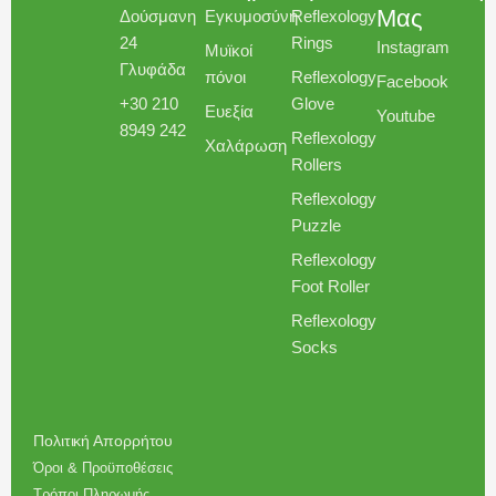
Μας
Δούσμανη
Εγκυμοσύνη​
Reflexology
24
Rings
Instagram
Μυϊκοί
Γλυφάδα
πόνοι
Reflexology
Facebook
+30 210
Glove
Ευεξία
Youtube
8949 242
Reflexology
Χαλάρωση
Rollers
Reflexology
Puzzle
Reflexology
Foot Roller
Reflexology
Socks
Πολιτική Απορρήτου
Όροι & Προϋποθέσεις
Τρόποι Πληρωμής