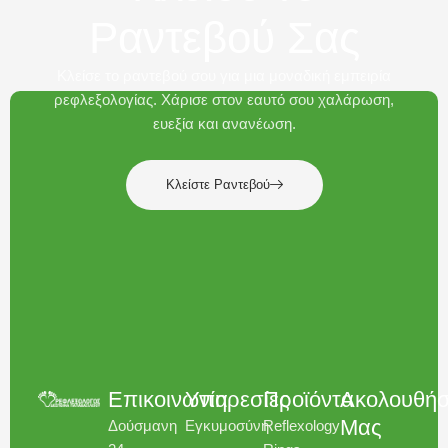
Ραντεβού Σας
Κλείσε το ραντεβού σου για μια μοναδική εμπειρία
ρεφλεξολογίας. Χάρισε στον εαυτό σου χαλάρωση,
ευεξία και ανανέωση.
Κλείστε Ραντεβού
Επικοινωνία
Υπηρεσίες
Προϊόντα
Ακολουθήσ
Μας
Δούσμανη
Εγκυμοσύνη​
Reflexology